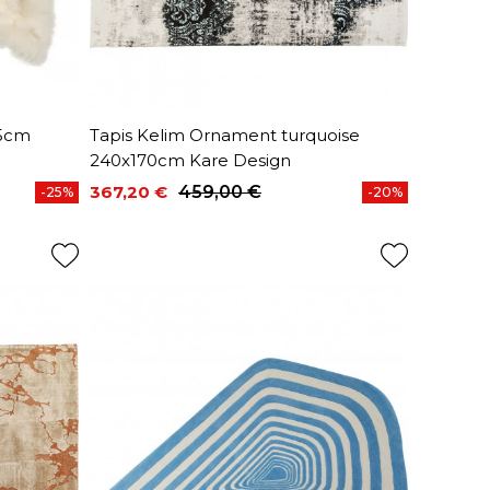
65cm
Tapis Kelim Ornament turquoise
240x170cm Kare Design
367,20 €
459,00 €
-25%
-20%
Prix
Prix de base