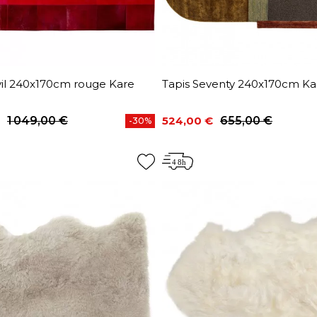
vil 240x170cm rouge Kare
Tapis Seventy 240x170cm Ka
1 049,00 €
524,00 €
655,00 €
-30%
base
Prix
Prix de base