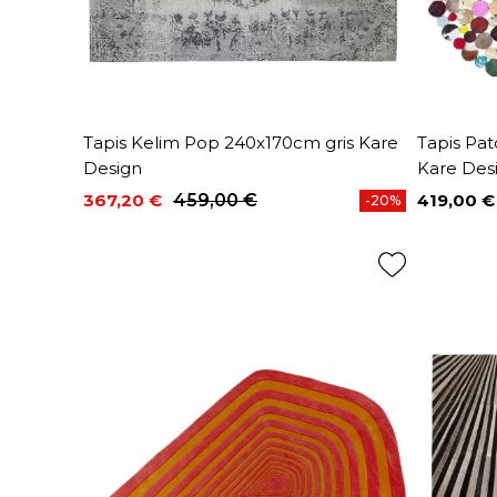
Tapis Kelim Pop 240x170cm gris Kare
Tapis Pat
Design
Kare Des
367,20 €
459,00 €
419,00 €
-20%
Prix
Prix de base
Prix