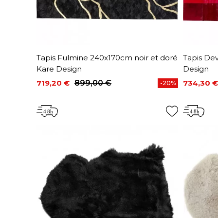
Tapis Fulmine 240x170cm noir et doré
Tapis De
Kare Design
Design
719,20 €
899,00 €
734,30 €
-20%
Prix
Prix de base
Prix
Prix de 