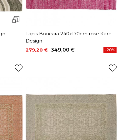
ign
Tapis Boucara 240x170cm rose Kare
Design
279,20 €
349,00 €
-20%
Prix
Prix de base