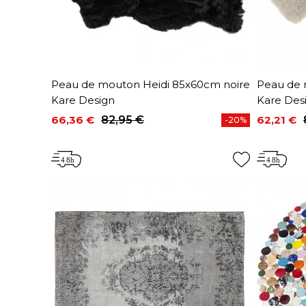
Peau de mouton Heidi 85x60cm noire
Peau de 
Kare Design
Kare Des
66,36 €
82,95 €
62,21 €
-20%
Prix
Prix de base
Prix
Prix de 