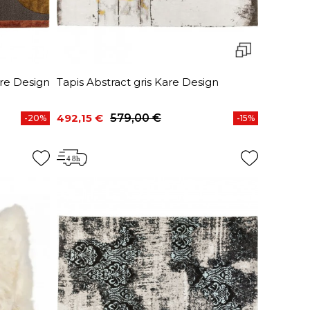
re Design
Tapis Abstract gris Kare Design
492,15 €
579,00 €
-20%
-15%
Prix
Prix de base