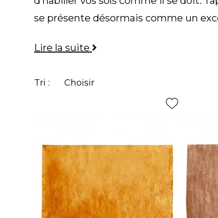
d’habiller vos sols comme il se doit. T
se présente désormais comme un excel
de modèles de tapis design haut de 
Lire la suite
Tri :
Choisir