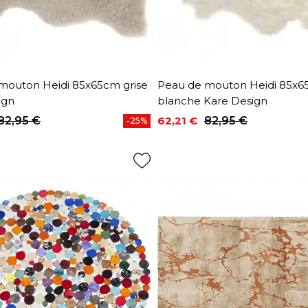
mouton Heidi 85x65cm grise
Peau de mouton Heidi 85x
ign
blanche Kare Design
82,95 €
62,21 €
82,95 €
-25%
base
Prix
Prix de base