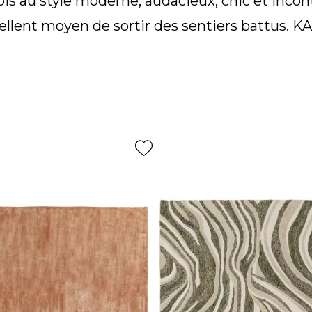
apis au style moderne, audacieux, chic et incon
lent moyen de sortir des sentiers battus. KA
gamme.