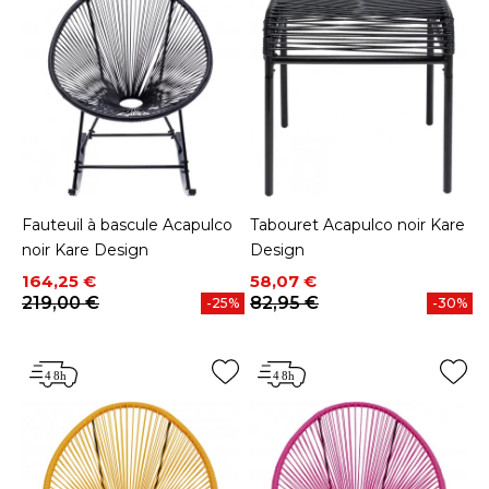
Fauteuil à bascule Acapulco
Tabouret Acapulco noir Kare
noir Kare Design
Design
Prix
Prix de base
Prix
Prix de base
164,25 €
58,07 €
219,00 €
82,95 €
-25%
-30%