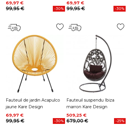
Prix
Prix de base
Prix
Prix de base
69,97 €
69,97 €
99,95 €
99,95 €
-30%
-30%
Fauteuil de jardin Acapulco
Fauteuil suspendu Ibiza
jaune Kare Design
marron Kare Design
Prix
Prix de base
Prix
Prix de base
69,97 €
509,25 €
99,95 €
679,00 €
-30%
-25%