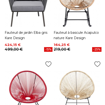
Fauteuil de jardin Elba gris
Fauteuil à bascule Acapulco
Kare Design
nature Kare Design
Prix
Prix de base
Prix
Prix de base
424,15 €
164,25 €
499,00 €
219,00 €
-15%
-25%