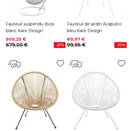
Fauteuil suspendu Ibiza
Fauteuil de jardin Acapulco
blanc Kare Design
bleu Kare Design
Prix
Prix de base
Prix
Prix de base
509,25 €
69,97 €
679,00 €
99,95 €
-25%
-30%