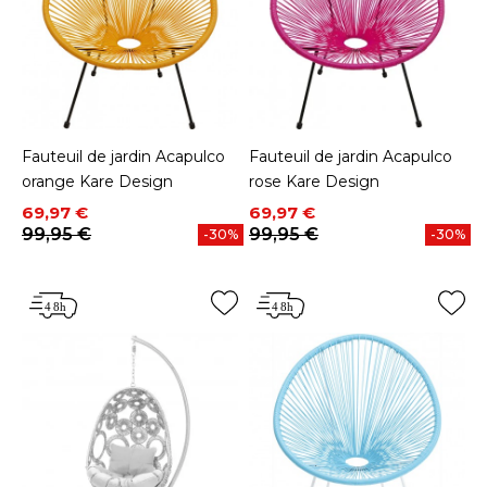
Fauteuil de jardin Acapulco
Fauteuil de jardin Acapulco
orange Kare Design
rose Kare Design
Prix
Prix de base
Prix
Prix de base
69,97 €
69,97 €
99,95 €
99,95 €
-30%
-30%