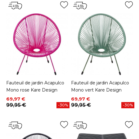
Fauteuil de jardin Acapulco
Fauteuil de jardin Acapulco
Mono rose Kare Design
Mono vert Kare Design
Prix
Prix de base
Prix
Prix de base
69,97 €
69,97 €
99,95 €
99,95 €
-30%
-30%