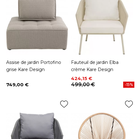
Assise de jardin Portofino
Fauteuil de jardin Elba
grise Kare Design
crème Kare Design
Prix
Prix de base
424,15 €
749,00 €
499,00 €
-15%
Prix