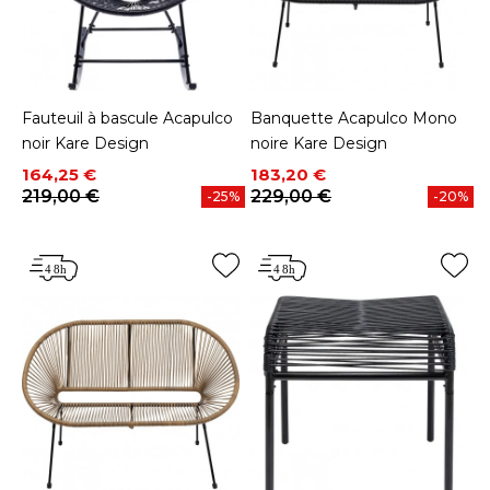
Fauteuil à bascule Acapulco
Banquette Acapulco Mono
noir Kare Design
noire Kare Design
Prix
Prix de base
Prix
Prix de base
164,25 €
183,20 €
219,00 €
229,00 €
-25%
-20%