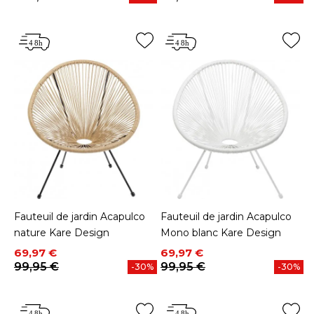
Fauteuil de jardin Acapulco
Fauteuil de jardin Acapulco
nature Kare Design
Mono blanc Kare Design
Prix
Prix de base
Prix
Prix de base
69,97 €
69,97 €
99,95 €
99,95 €
-30%
-30%