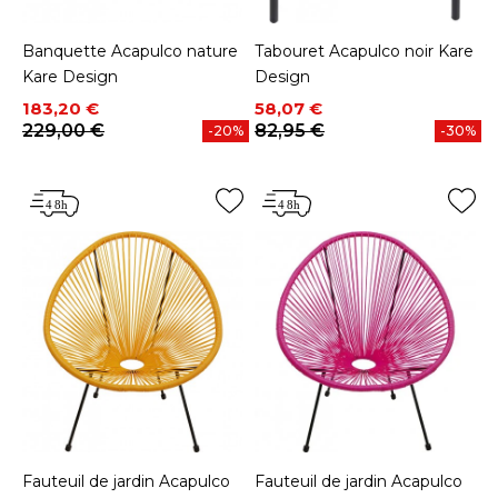
Banquette Acapulco nature
Tabouret Acapulco noir Kare
Kare Design
Design
Prix
Prix de base
Prix
Prix de base
183,20 €
58,07 €
229,00 €
82,95 €
-20%
-30%
Fauteuil de jardin Acapulco
Fauteuil de jardin Acapulco