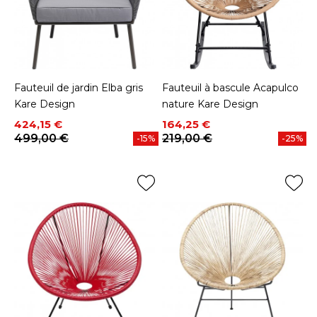
Fauteuil de jardin Elba gris
Fauteuil à bascule Acapulco
Kare Design
nature Kare Design
Prix
Prix de base
Prix
Prix de base
424,15 €
164,25 €
499,00 €
219,00 €
-15%
-25%