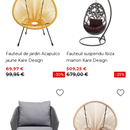
Fauteuil de jardin Acapulco
Fauteuil suspendu Ibiza
jaune Kare Design
marron Kare Design
Prix
Prix de base
Prix
Prix de base
69,97 €
509,25 €
99,95 €
679,00 €
-30%
-25%