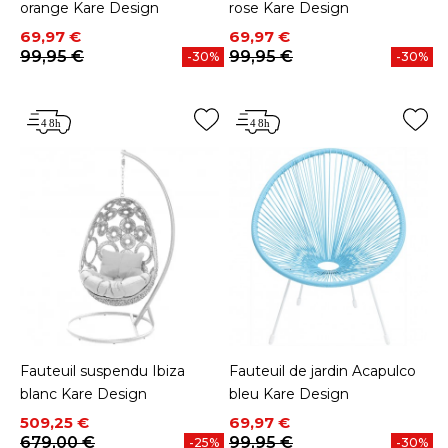
orange Kare Design
rose Kare Design
Prix
Prix de base
Prix
Prix de base
69,97 €
69,97 €
99,95 €
99,95 €
-30%
-30%
Fauteuil suspendu Ibiza
Fauteuil de jardin Acapulco
blanc Kare Design
bleu Kare Design
Prix
Prix de base
Prix
Prix de base
509,25 €
69,97 €
679,00 €
99,95 €
-25%
-30%