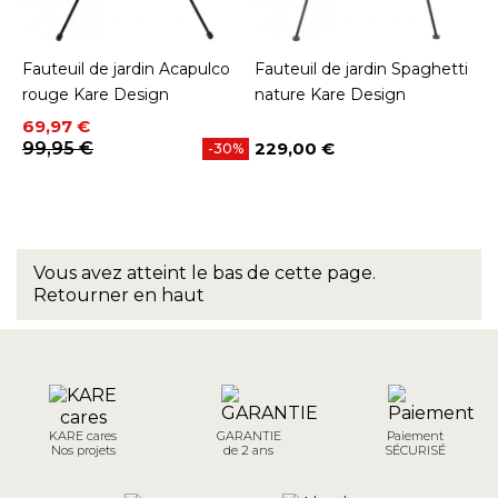
Fauteuil de jardin Acapulco
Fauteuil de jardin Spaghetti
rouge Kare Design
nature Kare Design
Prix
Prix de base
69,97 €
99,95 €
229,00 €
-30%
Prix
Vous avez atteint le bas de cette page.
Retourner en haut
KARE cares
GARANTIE
Paiement
Nos projets
de 2 ans
SÉCURISÉ