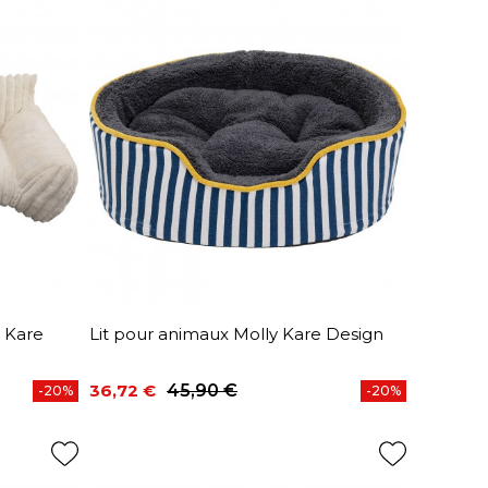
 Kare
Lit pour animaux Molly Kare Design
36,72 €
45,90 €
-20%
-20%
Prix
Prix de base