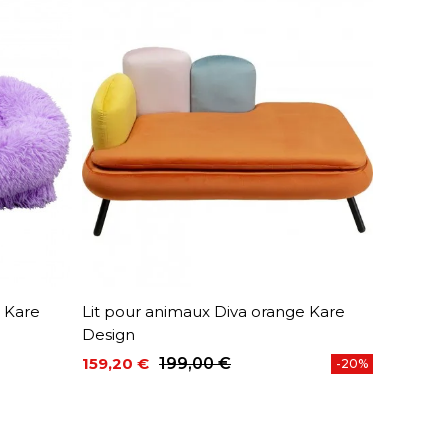
t Kare
Lit pour animaux Diva orange Kare
Design
159,20 €
199,00 €
-20%
Prix
Prix de base