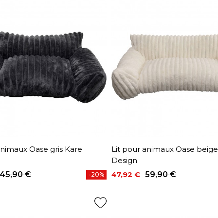
animaux Oase gris Kare
Lit pour animaux Oase beige
Design
45,90 €
47,92 €
59,90 €
-20%
base
Prix
Prix de base