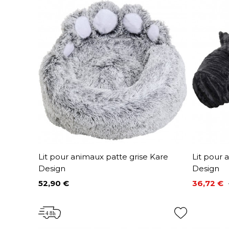
Lit pour animaux patte grise Kare
Lit pour 
Design
Design
52,90 €
36,72 €
Prix
Prix
Prix de 