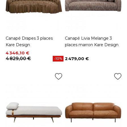
Canapé Drapes 3 places
Canapé Livia Melange 3
Kare Design
places marron Kare Design
Prix
Prix de base
4 346,10 €
4 829,00 €
2 479,00 €
-10%
Prix