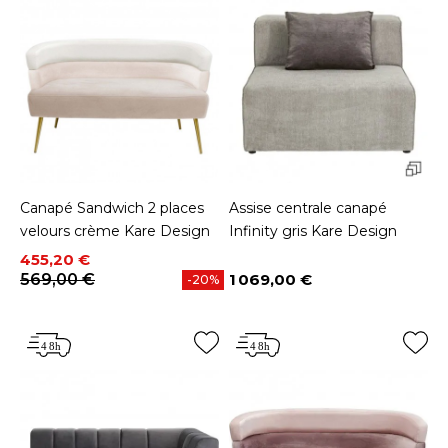
Canapé Sandwich 2 places
Assise centrale canapé
velours crème Kare Design
Infinity gris Kare Design
Prix
Prix de base
455,20 €
569,00 €
1 069,00 €
-20%
Prix