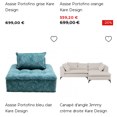
Assise Portofino grise Kare
Assise Portofino orange
Design
Kare Design
Prix
Prix de base
559,20 €
699,00 €
699,00 €
-20%
Prix
Assise Portofino bleu clair
Canapé d'angle Jimmy
Kare Design
crème droite Kare Design