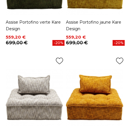
Assise Portofino verte Kare
Assise Portofino jaune Kare
Design
Design
Prix
Prix de base
Prix
Prix de base
559,20 €
559,20 €
699,00 €
699,00 €
-20%
-20%