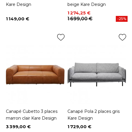
Kare Design
beige Kare Design
Prix
Prix de base
1 274,25 €
1 149,00 €
1 699,00 €
-25%
Prix
Canapé Cubetto 3 places
Canapé Pola 2 places gris
marron clair Kare Design
Kare Design
3 399,00 €
1 729,00 €
Prix
Prix