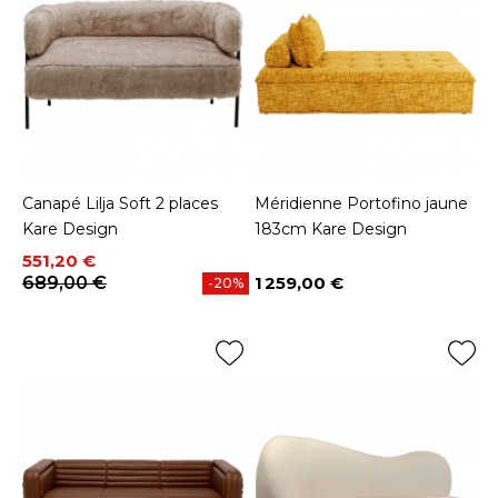
Canapé Lilja Soft 2 places
Méridienne Portofino jaune
Kare Design
183cm Kare Design
Prix
Prix de base
551,20 €
689,00 €
1 259,00 €
-20%
Prix