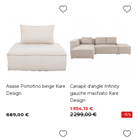
Assise Portofino beige Kare
Canapé d'angle Infinity
Design
gauche machiato Kare
Design
Prix
Prix de base
1 954,15 €
689,00 €
2 299,00 €
-15%
Prix