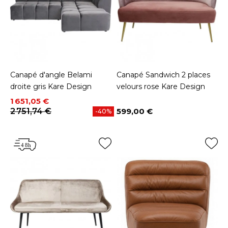
Canapé d'angle Belami
Canapé Sandwich 2 places
droite gris Kare Design
velours rose Kare Design
Prix
Prix de base
1 651,05 €
2 751,74 €
599,00 €
-40%
Prix