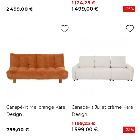
Prix
Prix de base
1 124,25 €
2 499,00 €
1 499,00 €
-25%
Prix
Canapé-lit Mel orange Kare
Canapé-lit Juliet crème Kare
Design
Design
Prix
Prix de base
1 199,25 €
799,00 €
1 599,00 €
-25%
Prix