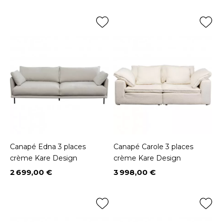
Canapé Edna 3 places
Canapé Carole 3 places
crème Kare Design
crème Kare Design
2 699,00 €
3 998,00 €
Prix
Prix