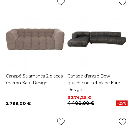
Canapé Salamanca 2 places
Canapé d'angle Bow
marron Kare Design
gauche noir et blanc Kare
Design
Prix
Prix de base
3 374,25 €
2 799,00 €
4 499,00 €
-25%
Prix