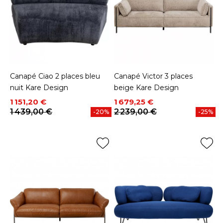
Canapé Ciao 2 places bleu
Canapé Victor 3 places
nuit Kare Design
beige Kare Design
Prix
Prix de base
Prix
Prix de base
1 151,20 €
1 679,25 €
1 439,00 €
2 239,00 €
-20%
-25%