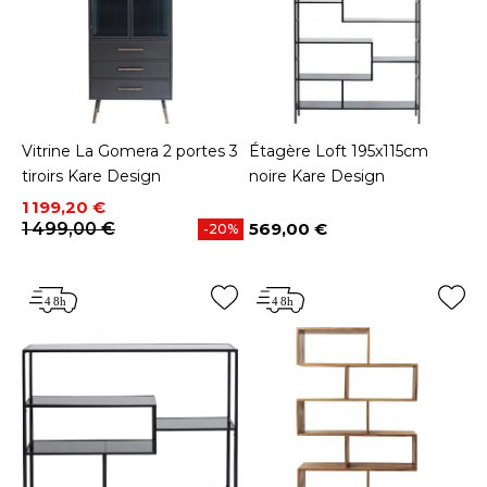
Vitrine La Gomera 2 portes 3
Étagère Loft 195x115cm
tiroirs Kare Design
noire Kare Design
Prix
Prix de base
1 199,20 €
1 499,00 €
569,00 €
-20%
Prix