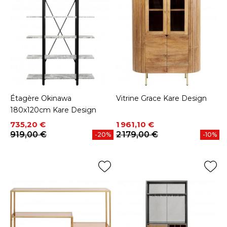
Étagère Okinawa
Vitrine Grace Kare Design
180x120cm Kare Design
Prix
Prix de base
Prix
Prix de base
735,20 €
1 961,10 €
919,00 €
2 179,00 €
-20%
-10%