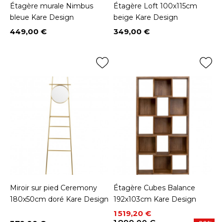
Étagère murale Nimbus
Étagère Loft 100x115cm
bleue Kare Design
beige Kare Design
449,00 €
349,00 €
Prix
Prix
Miroir sur pied Ceremony
Étagère Cubes Balance
180x50cm doré Kare Design
192x103cm Kare Design
Prix
Prix de base
1 519,20 €