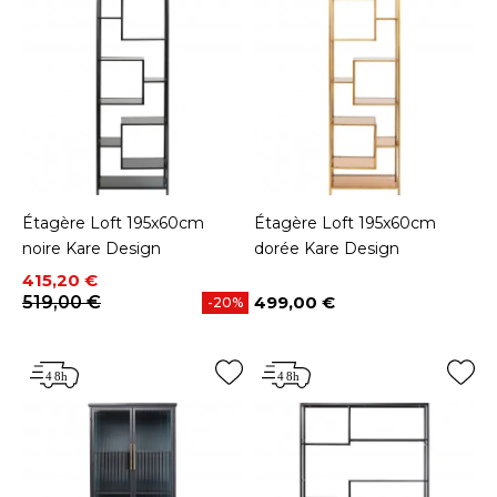
Étagère Loft 195x60cm
Étagère Loft 195x60cm
noire Kare Design
dorée Kare Design
Prix
Prix de base
415,20 €
519,00 €
499,00 €
-20%
Prix