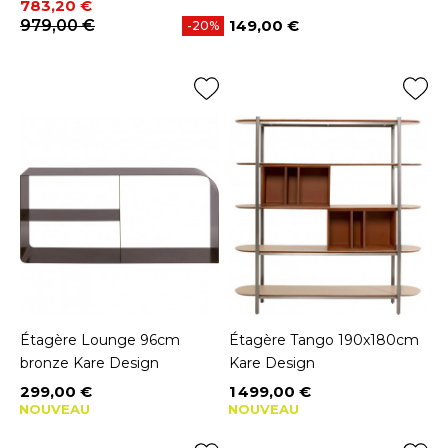
Prix
Prix de base
783,20 €
979,00 €
149,00 €
-20%
Prix
Étagère Lounge 96cm
Étagère Tango 190x180cm
bronze Kare Design
Kare Design
299,00 €
1 499,00 €
Prix
Prix
NOUVEAU
NOUVEAU