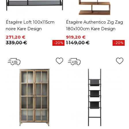
Étagère Loft 100x115cm
Étagère Authentico Zig Zag
noire Kare Design
180x100cm Kare Design
Prix
Prix de base
Prix
Prix de base
271,20 €
919,20 €
339,00 €
1 149,00 €
-20%
-20%