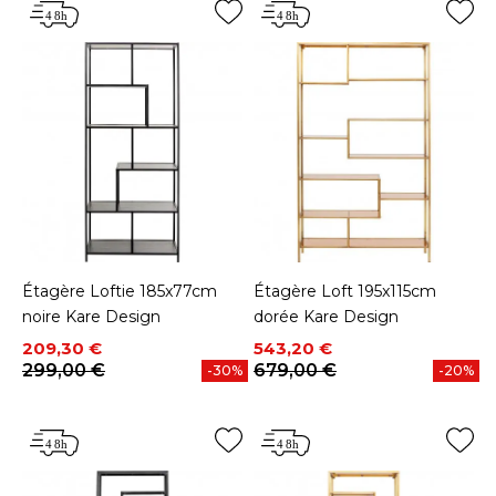
Étagère Loftie 185x77cm
Étagère Loft 195x115cm
noire Kare Design
dorée Kare Design
Prix
Prix de base
Prix
Prix de base
209,30 €
543,20 €
299,00 €
679,00 €
-30%
-20%