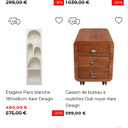
299,00 €
1 039,00 €
-15%
-20%
Étagère Paco blanche
Caisson de bureau à
180x48cm Kare Design
roulettes Club noyer Kare
Design
Prix
Prix de base
460,00 €
575,00 €
599,00 €
-20%
Prix