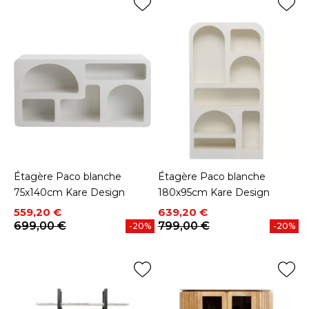
Étagère Paco blanche
Étagère Paco blanche
75x140cm Kare Design
180x95cm Kare Design
Prix
Prix de base
Prix
Prix de base
559,20 €
639,20 €
699,00 €
799,00 €
-20%
-20%