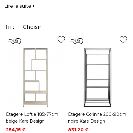
Lire la suite
Tri :
Choisir
Étagère Loftie 185x77cm
Étagère Corinne 200x90cm
beige Kare Design
noire Kare Design
Prix
Prix de base
Prix
Prix de base
254,15 €
831,20 €