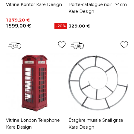
Vitrine Kontor Kare Design
Porte-catalogue noir 174cm
Kare Design
Prix
Prix de base
1 279,20 €
1 599,00 €
329,00 €
-20%
Prix
Vitrine London Telephone
Étagère murale Snail grise
Kare Design
Kare Design