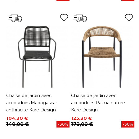
Chaise de jardin avec
Chaise de jardin avec
accoudoirs Madagascar
accoudoirs Palma nature
anthracite Kare Design
Kare Design
Prix
Prix de base
Prix
Prix de base
104,30 €
125,30 €
149,00 €
179,00 €
-30%
-30%