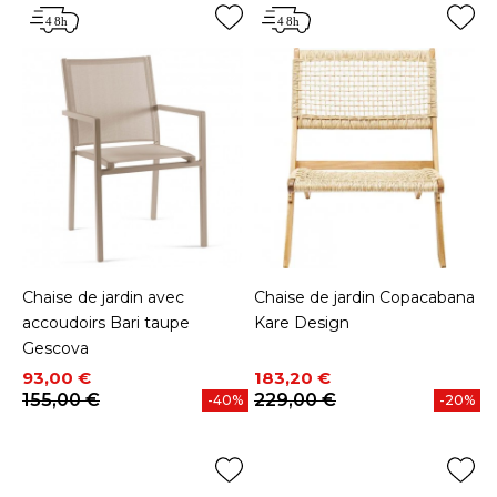
Chaise de jardin avec
Chaise de jardin Copacabana
accoudoirs Bari taupe
Kare Design
Gescova
Prix
Prix de base
Prix
Prix de base
93,00 €
183,20 €
155,00 €
229,00 €
-40%
-20%