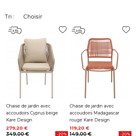
Tri :
Choisir
Chaise de jardin avec
Chaise de jardin avec
accoudoirs Cyprus beige
accoudoirs Madagascar
Kare Design
rouge Kare Design
Prix
Prix de base
Prix
Prix de base
279,20 €
119,20 €
349,00 €
149,00 €
-20%
-20%