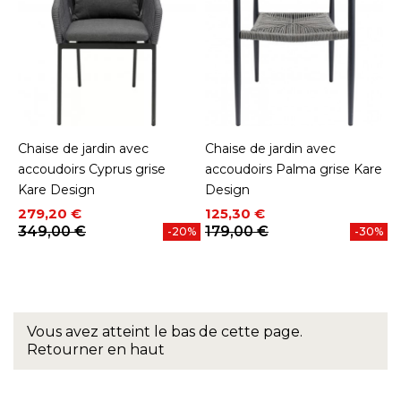
Chaise de jardin avec
Chaise de jardin avec
accoudoirs Cyprus grise
accoudoirs Palma grise Kare
Kare Design
Design
Prix
Prix de base
Prix
Prix de base
279,20 €
125,30 €
349,00 €
179,00 €
-20%
-30%
Vous avez atteint le bas de cette page.
Retourner en haut