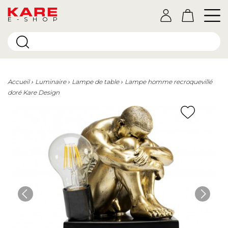
E-SHOP
Accueil
Luminaire
Lampe de table
Lampe homme recroquevillé
doré Kare Design