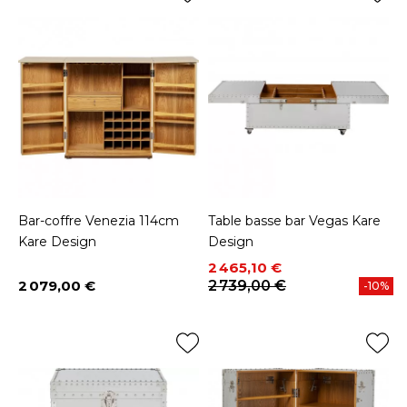
Bar-coffre Venezia 114cm
Table basse bar Vegas Kare
Kare Design
Design
Prix
Prix de base
2 465,10 €
2 079,00 €
2 739,00 €
-10%
Prix