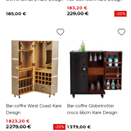
Prix
Prix de base
183,20 €
185,00 €
229,00 €
-20%
Prix
Bar-coffre West Coast Kare
Bar-coffre Globetrotter
Design
croco 66cm Kare Design
Prix
Prix de base
1 823,20 €
2 279,00 €
1 379,00 €
-20%
Prix