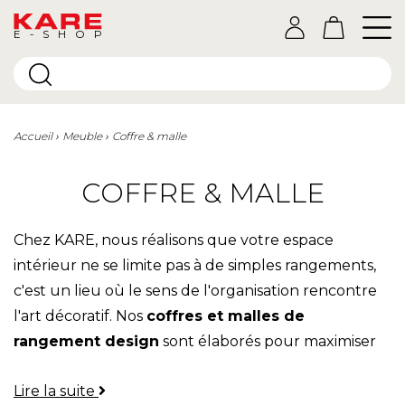
E-SHOP
Accueil
Meuble
Coffre & malle
COFFRE & MALLE
Chez KARE, nous réalisons que votre espace
intérieur ne se limite pas à de simples rangements,
c'est un lieu où le sens de l'organisation rencontre
l'art décoratif. Nos
coffres et malles de
rangement design
sont élaborés pour maximiser
votre capacité de stockage tout en introduisant
Lire la suite
une élégance unique.