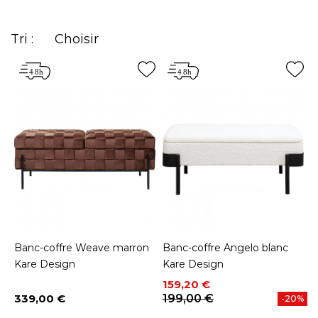
Tri :
Choisir
Banc-coffre Weave marron
Banc-coffre Angelo blanc
Kare Design
Kare Design
Prix
Prix de base
159,20 €
339,00 €
199,00 €
-20%
Prix