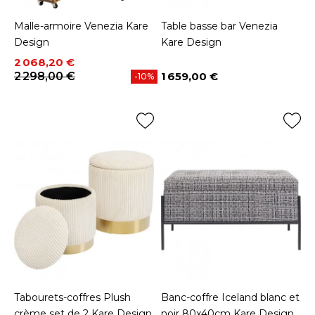
Malle-armoire Venezia Kare
Table basse bar Venezia
Design
Kare Design
Prix
Prix de base
2 068,20 €
2 298,00 €
1 659,00 €
-10%
Prix
Tabourets-coffres Plush
Banc-coffre Iceland blanc et
crème set de 2 Kare Design
noir 80x40cm Kare Design