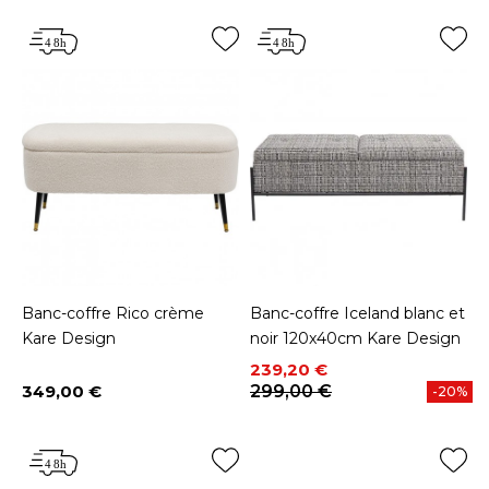
Banc-coffre Rico crème
Banc-coffre Iceland blanc et
Kare Design
noir 120x40cm Kare Design
Prix
Prix de base
239,20 €
349,00 €
299,00 €
-20%
Prix