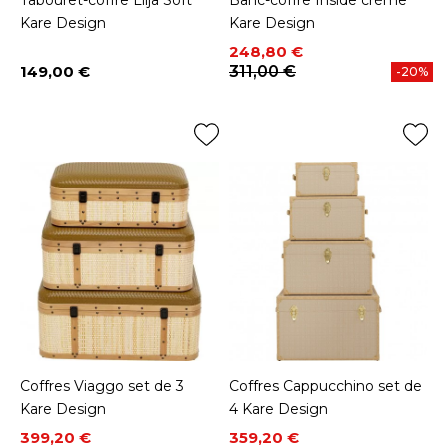
Tabouret-coffre Lilja Soft
Banc-coffre Inside crème
Kare Design
Kare Design
Prix
Prix de base
248,80 €
149,00 €
311,00 €
-20%
Prix
Coffres Viaggo set de 3
Coffres Cappucchino set de
Kare Design
4 Kare Design
Prix
Prix de base
Prix
Prix de base
399,20 €
359,20 €