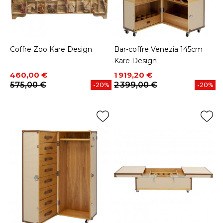
Coffre Zoo Kare Design
Bar-coffre Venezia 145cm
Kare Design
Prix
Prix de base
Prix
Prix de base
460,00 €
1 919,20 €
575,00 €
2 399,00 €
-20%
-20%