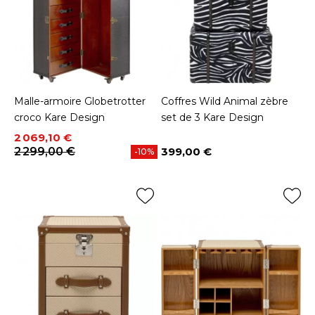
Malle-armoire Globetrotter
Coffres Wild Animal zèbre
croco Kare Design
set de 3 Kare Design
Prix
Prix de base
2 069,10 €
2 299,00 €
399,00 €
-10%
Prix