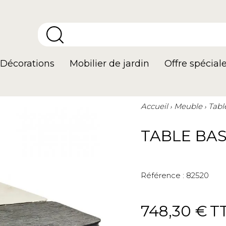
Décorations
Mobilier de jardin
Offre spécial
Accueil
Meuble
Tabl
TABLE BA
Référence :
82520
748,30 €
T