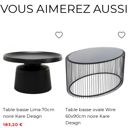
VOUS AIMEREZ AUSSI
Table basse Lima 70cm
Table basse ovale Wire
noire Kare Design
60x90cm noire Kare
Design
183,20 €