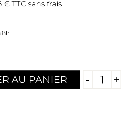
8 € TTC sans frais
 48h
-
+
R AU PANIER