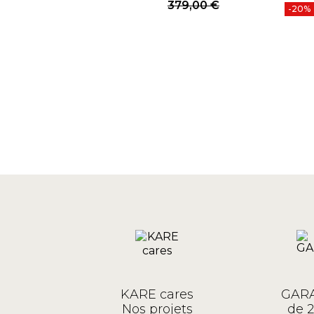
Prix
Prix de base
379,00 €
%
-20%
KARE cares
GARA
Nos projets
de 2