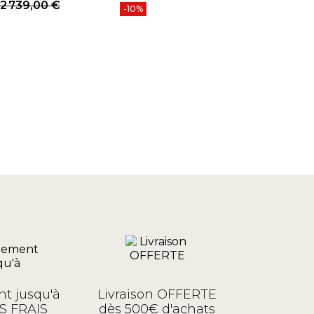
Prix
Prix de base
2 739,00 €
2
-10%
P
t jusqu'à
Livraison OFFERTE
S FRAIS
dès 500€ d'achats