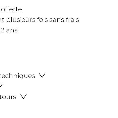
 offerte
 plusieurs fois sans frais
 2 ans
 techniques
etours