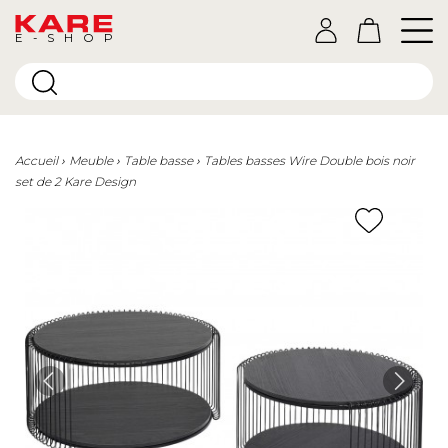
E-SHOP
Accueil
Meuble
Table basse
Tables basses Wire Double bois noir
set de 2 Kare Design