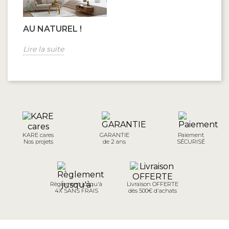
AU NATUREL !
Lire la suite
KARE cares
GARANTIE
Paiement
Nos projets
de 2 ans
SÉCURISÉ
Règlement jusqu'à
Livraison OFFERTE
4X SANS FRAIS
dès 500€ d'achats