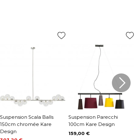
Suspension Scala Balls
Suspension Parecchi
S
150cm chromée Kare
100cm Kare Design
D
Design
159,00 €
1
Prix
P
303,20 €