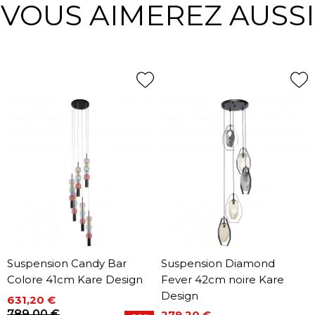
VOUS AIMEREZ AUSSI
Suspension Candy Bar
Suspension Diamond
Colore 41cm Kare Design
Fever 42cm noire Kare
Design
631,20 €
Prix
Prix de base
789,00 €
279,20 €