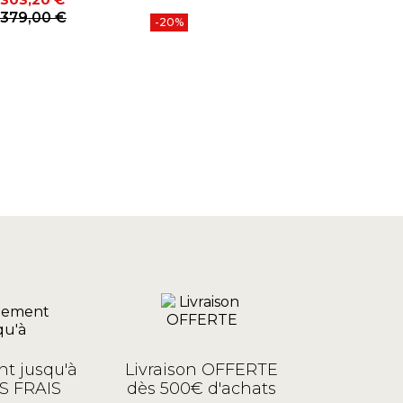
Prix
Prix de base
379,00 €
-20%
t jusqu'à
Livraison OFFERTE
S FRAIS
dès 500€ d'achats