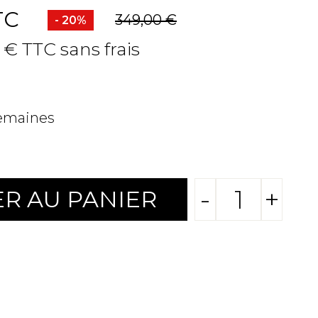
TC
349,00 €
- 20%
 € TTC sans frais
semaines
-
+
R AU PANIER