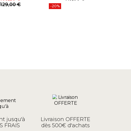
Prix
Prix
Prix de base
129,00 €
1
-20%
P
t jusqu'à
Livraison OFFERTE
S FRAIS
dès 500€ d'achats