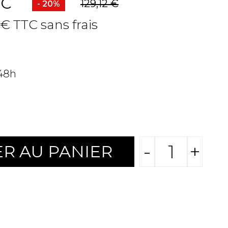
TC
129,12 €
- 20%
 € TTC sans frais
 48h
-
+
R AU PANIER