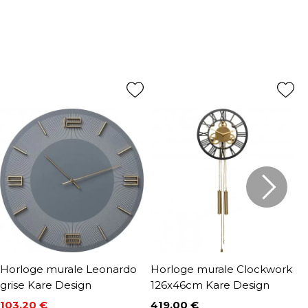
Horloge murale Leonardo
Horloge murale Clockwork
H
grise Kare Design
126x46cm Kare Design
d
D
103,20 €
419,00 €