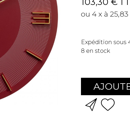
103,30 €
T
ou 4 x à 25,83
Expédition sous
8
en stock
AJOUTE