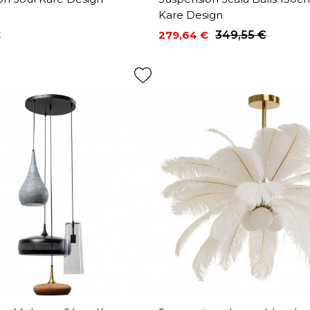
Kare Design
€
279,64 €
349,55 €
Prix
Prix de base