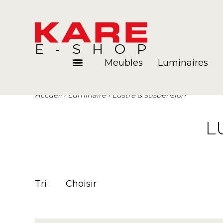
E-SHOP
Meubles
Luminaires
Accueil
Luminaire
Lustre & suspension
Pièces
Blog
L
Tri :
Choisir