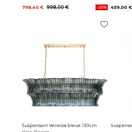
798,40 €
998,00 €
459,00 €
-20%
Prix
Prix de base
Prix
Suspension Venezia bleue 130cm
Suspensi