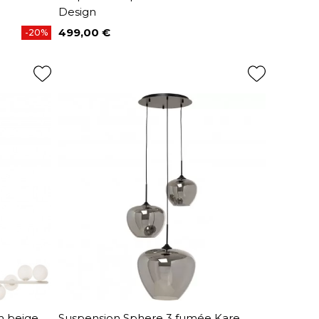
Design
499,00 €
-20%
Prix
m beige
Suspension Sphere 3 fumée Kare