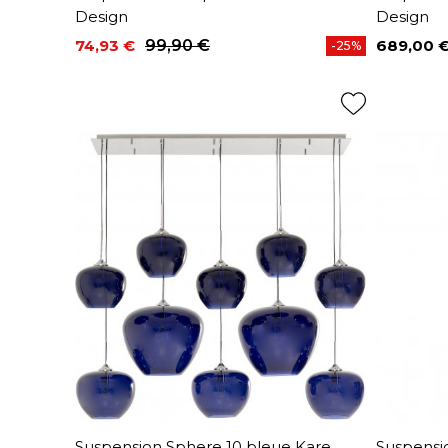
Design
Design
74,93 €
99,90 €
689,00 
-25%
Prix
Prix de base
Prix
Suspension Sphere 10 bleue Kare
Suspensi