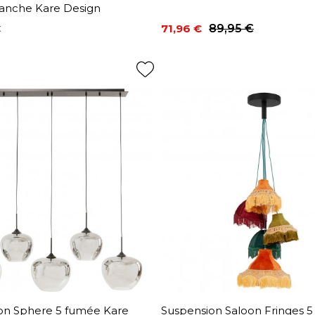
anche Kare Design
€
71,96 €
89,95 €
Prix
Prix de base
on Sphere 5 fumée Kare
Suspension Saloon Fringes 5