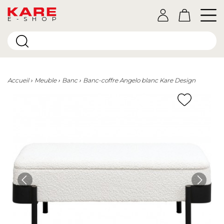
E-SHOP
Accueil
Meuble
Banc
Banc-coffre Angelo blanc Kare Design