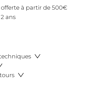
 offerte à partir de 500€
 2 ans
 techniques
etours