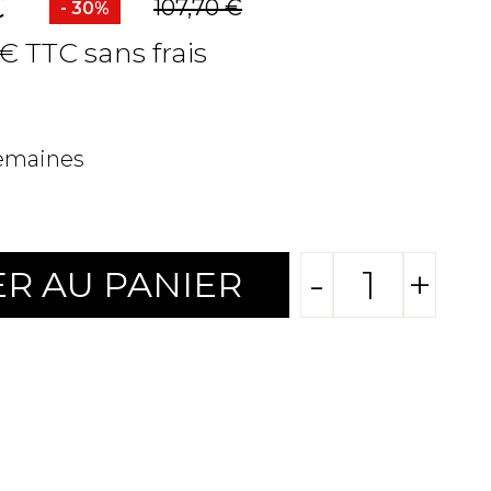
C
107,70 €
- 30%
 € TTC sans frais
semaines
-
+
R AU PANIER