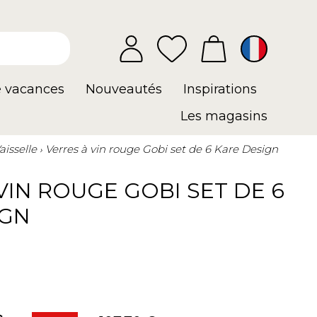
e vacances
Nouveautés
Inspirations
Les magasins
aisselle
Verres à vin rouge Gobi set de 6 Kare Design
VIN ROUGE GOBI SET DE 6
IGN