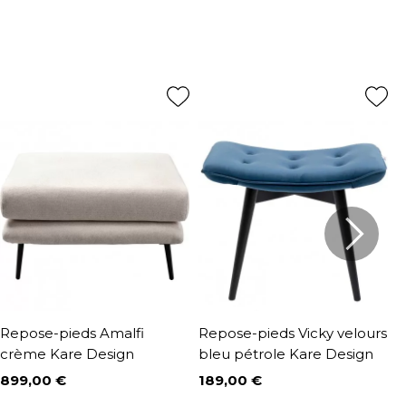
Repose-pieds Amalfi
Repose-pieds Vicky velours
T
crème Kare Design
bleu pétrole Kare Design
K
899,00 €
189,00 €
1
Prix
Prix
P