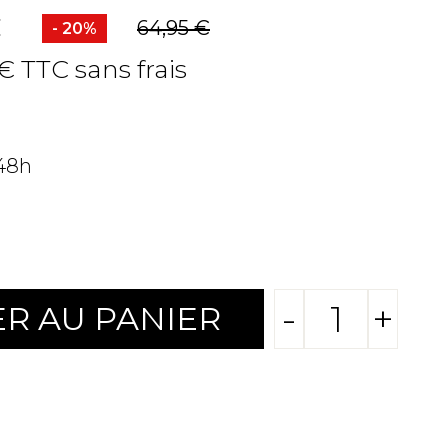
C
64,95 €
- 20%
 € TTC sans frais
 48h
-
+
R AU PANIER