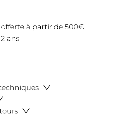
 offerte à partir de 500€
 2 ans
 techniques
etours