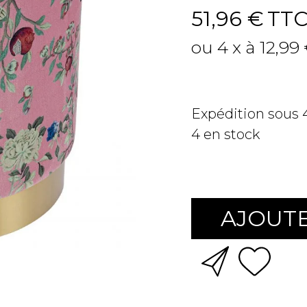
51,96 €
TT
ou 4 x à 12,99
Expédition sous
4
en stock
AJOUTE