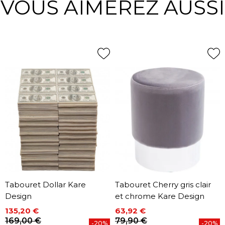
VOUS AIMEREZ AUSSI
Tabouret Dollar Kare
Tabouret Cherry gris clair
Design
et chrome Kare Design
135,20 €
63,92 €
Prix
Prix de base
Prix
Prix de base
169,00 €
79,90 €
-20%
-20%