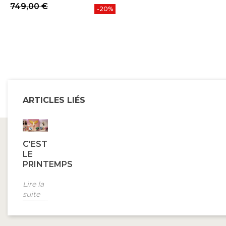
Prix
Prix de base
749,00 €
-20%
ARTICLES LIÉS
C'EST
LE
PRINTEMPS
Lire la
suite