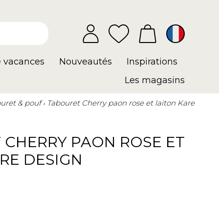
e vacances
Nouveautés
Inspirations
Les magasins
uret & pouf
Tabouret Cherry paon rose et laiton Kare
 CHERRY PAON ROSE ET
RE DESIGN