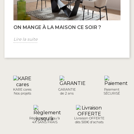
ON MANGE À LA MAISON CE SOIR ?
B
Lire la suite
Li
KARE cares
GARANTIE
Paiement
Nos projets
de 2 ans
SÉCURISÉ
Règlement jusqu'à
Livraison OFFERTE
4X SANS FRAIS
dès 500€ d'achats