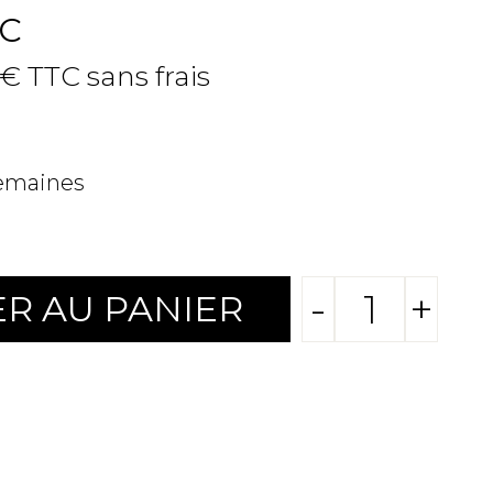
C
 € TTC sans frais
semaines
-
+
R AU PANIER