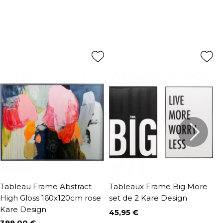
Tableau Frame Abstract
Tableaux Frame Big More
T
High Gloss 160x120cm rose
set de 2 Kare Design
K
Kare Design
45,95 €
1
Prix
P
P
1
399,00 €