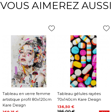
VOUS AIMEREZ AUSSI
Tableau en verre femme
Tableau gélules rayées
artistique profil 80x120cm
70x140cm Kare Design
Kare Design
136,50 €
Prix
Prix de base
195,00 €
169,15 €