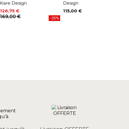
Kare Design
Design
1
P
P
1
126,75 €
115,00 €
Prix
Prix
Prix de base
169,00 €
-25%