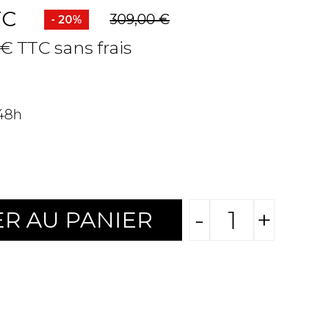
TC
309,00 €
- 20%
 € TTC sans frais
 48h
-
+
R AU PANIER