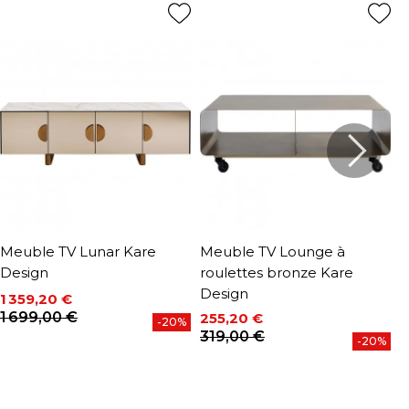
Meuble TV Lunar Kare
Meuble TV Lounge à
M
Design
roulettes bronze Kare
r
Design
D
1 359,20 €
Prix
Prix de base
1 699,00 €
255,20 €
2
-20%
Prix
Prix de base
P
P
319,00 €
3
-20%