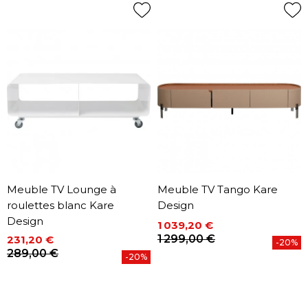
Meuble TV Lounge à
Meuble TV Tango Kare
roulettes blanc Kare
Design
Design
1 039,20 €
Prix
Prix de base
1 299,00 €
231,20 €
-20%
Prix
Prix de base
289,00 €
-20%