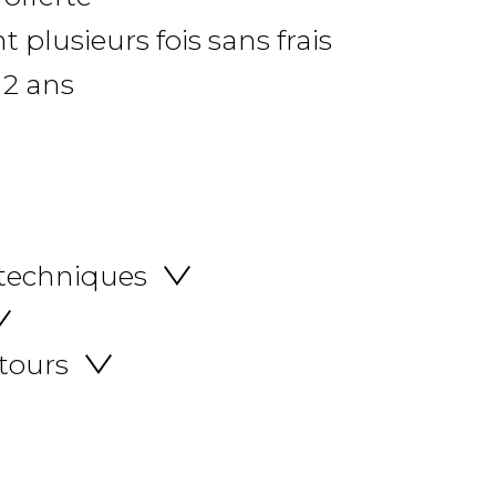
 plusieurs fois sans frais
 2 ans
 techniques
etours