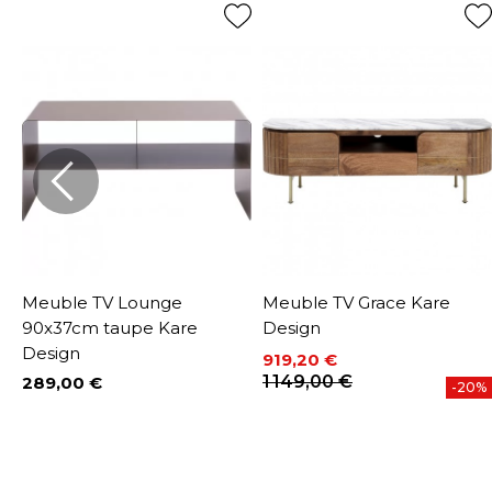
Meuble TV Lounge
Meuble TV Grace Kare
90x37cm taupe Kare
Design
Design
919,20 €
Prix
Prix de base
1 149,00 €
289,00 €
%
-20%
Prix