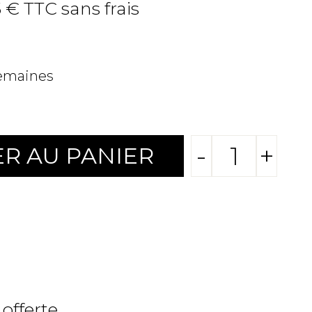
5 € TTC sans frais
semaines
-
+
R AU PANIER
 offerte