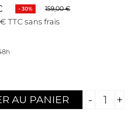
C
159,00 €
- 30%
 € TTC sans frais
 48h
-
+
R AU PANIER