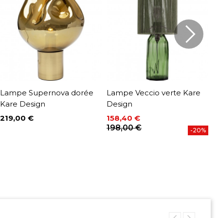
Lampe Supernova dorée
Lampe Veccio verte Kare
L
Kare Design
Design
m
219,00 €
158,40 €
6
Prix
Prix
Prix de base
P
P
198,00 €
8
-20%