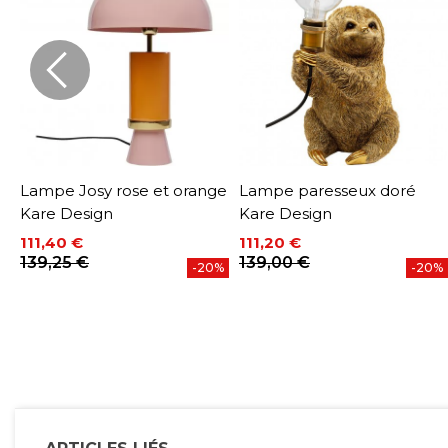
Lampe Josy rose et orange
Lampe paresseux doré
n
Kare Design
Kare Design
111,40 €
111,20 €
U
Prix
Prix de base
Prix
Prix de base
139,25 €
139,00 €
-20%
-20%