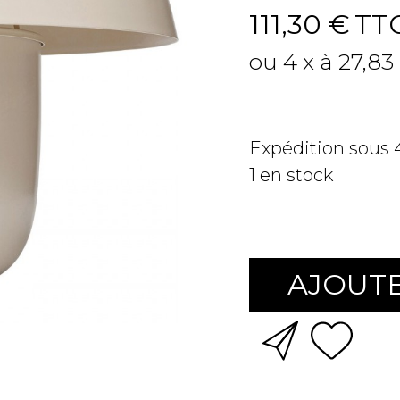
111,30 €
TT
ou 4 x à 27,83
Expédition sous
1
en stock
AJOUTE