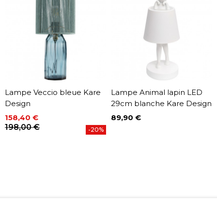
Lampe Veccio bleue Kare
Lampe Animal lapin LED
Design
29cm blanche Kare Design
158,40 €
89,90 €
Prix
Prix
Prix de base
198,00 €
-20%