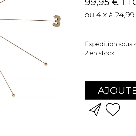
99,95 €
TT
ou 4 x à 24,99
Expédition sous
2
en stock
AJOUTE