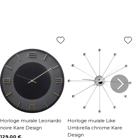
Horloge murale Leonardo
Horloge murale Like
H
noire Kare Design
Umbrella chrome Kare
r
Design
129,00 €
1