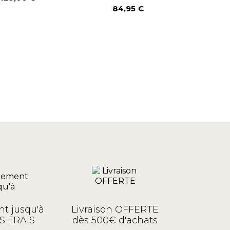
Prix
P
P
1
84,95 €
Prix
t jusqu'à
Livraison OFFERTE
S FRAIS
dès 500€ d'achats