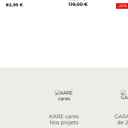
Prix
Prix de base
119,00 €
82,95 €
-20%
Prix
KARE cares
GARA
Nos projets
de 2