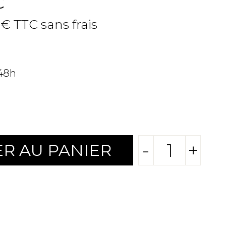
C
 € TTC sans frais
 48h
-
+
R AU PANIER