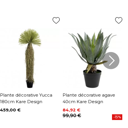
Plante décorative Yucca
Plante décorative agave
P
180cm Kare Design
40cm Kare Design
1
459,00 €
84,92 €
1
Prix
Prix
Prix de base
P
P
99,90 €
1
-15%