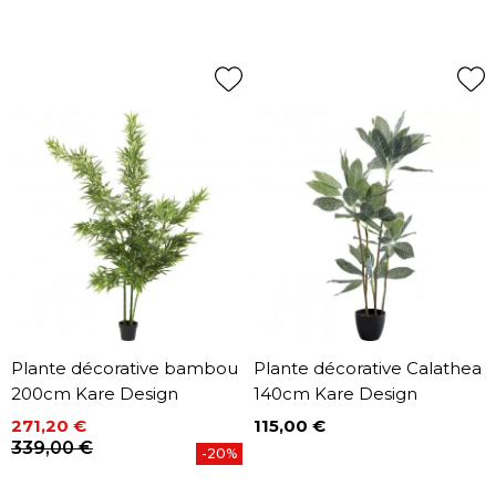
Plante décorative bambou
Plante décorative Calathea
200cm Kare Design
140cm Kare Design
271,20 €
115,00 €
Prix
Prix
Prix de base
339,00 €
-20%