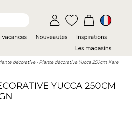
e vacances
Nouveautés
Inspirations
Les magasins
lante décorative
Plante décorative Yucca 250cm Kare
ÉCORATIVE YUCCA 250CM
IGN