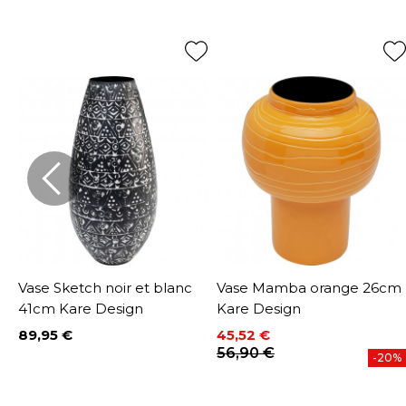
Vase Sketch noir et blanc
Vase Mamba orange 26cm
41cm Kare Design
Kare Design
89,95 €
45,52 €
Prix
Prix
Prix de base
56,90 €
-20%