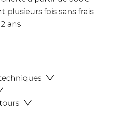
 plusieurs fois sans frais
 2 ans
 techniques
etours