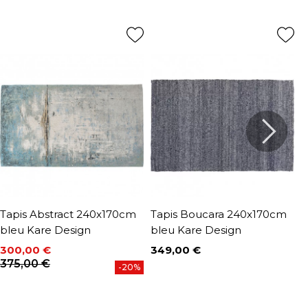
Tapis Abstract 240x170cm
Tapis Boucara 240x170cm
T
bleu Kare Design
bleu Kare Design
2
K
300,00 €
349,00 €
Prix
Prix
Prix de base
375,00 €
5
-20%
P