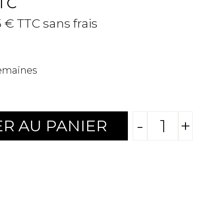
TC
5 € TTC sans frais
semaines
-
+
R AU PANIER