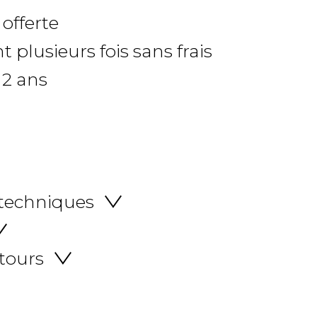
 offerte
 plusieurs fois sans frais
 2 ans
 techniques
etours