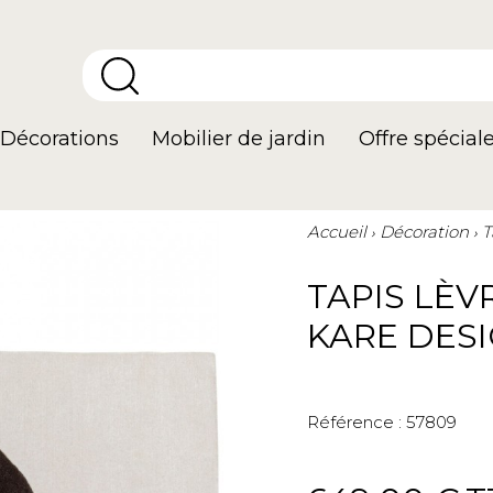
Décorations
Mobilier de jardin
Offre spécial
Accueil
Décoration
T
TAPIS LÈV
KARE DES
Référence :
57809