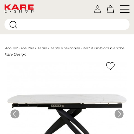
E-SHOP
Accueil
Meuble
Table
Table à rallonges Twist 180x90cm blanche
Kare Design