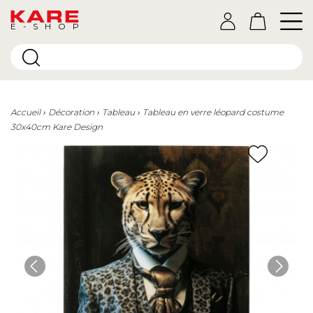
E-SHOP
Accueil
Décoration
Tableau
Tableau en verre léopard costume
30x40cm Kare Design