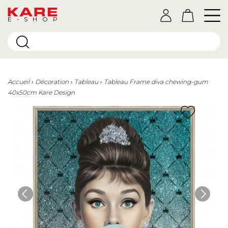
E-SHOP
Accueil
Décoration
Tableau
Tableau Frame diva chewing-gum
40x50cm Kare Design