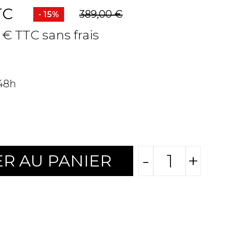
TC
389,00 €
- 15%
 € TTC sans frais
 48h
-
+
R AU PANIER