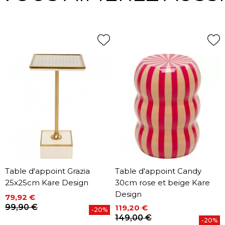
Table d'appoint Grazia
Table d'appoint Candy
25x25cm Kare Design
30cm rose et beige Kare
Design
79,92 €
Prix
Prix de base
99,90 €
119,20 €
-20%
Prix
Prix de base
149,00 €
-20%