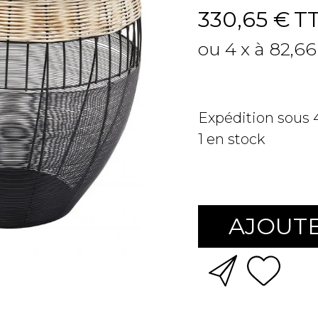
330,65 €
T
ou 4 x à 82,66
Expédition sous
1
en stock
AJOUTE