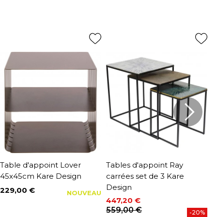
Table d'appoint Lover
Tables d'appoint Ray
T
45x45cm Kare Design
carrées set de 3 Kare
s
Design
229,00 €
1
NOUVEAU
Prix
P
P
1
447,20 €
Prix
Prix de base
559,00 €
-20%