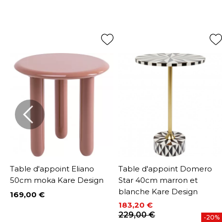
Table d'appoint Eliano
Table d'appoint Domero
50cm moka Kare Design
Star 40cm marron et
blanche Kare Design
169,00 €
Prix
183,20 €
Prix
Prix de base
229,00 €
-20%