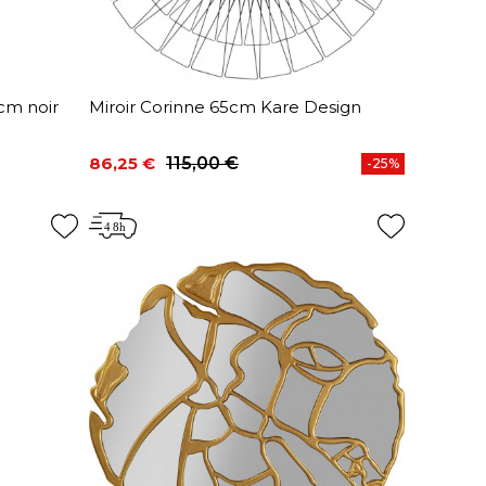
cm noir
Miroir Corinne 65cm Kare Design
86,25 €
115,00 €
-25%
Prix
Prix de base