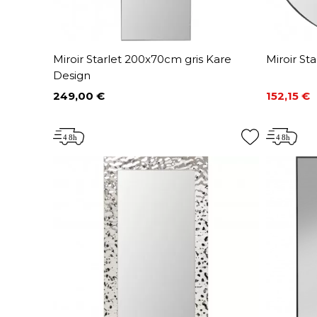
Miroir Starlet 200x70cm gris Kare
Miroir St
Design
249,00 €
152,15 €
Prix
Prix
Prix de 