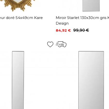
oeur doré 54x49cm Kare
Miroir Starlet 130x30cm gris 
Design
84,92 €
99,90 €
Prix
Prix de base