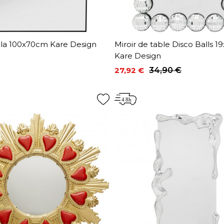
ella 100x70cm Kare Design
Miroir de table Disco Balls 
Kare Design
27,92 €
34,90 €
Prix
Prix de base