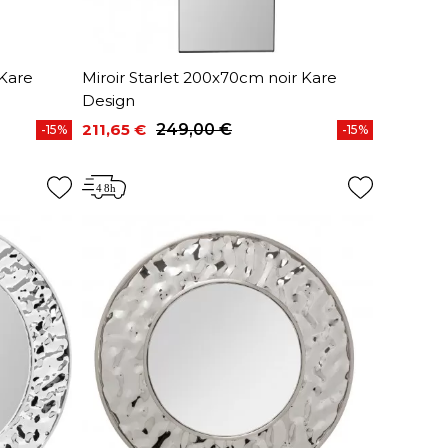
 Kare
Miroir Starlet 200x70cm noir Kare
Design
211,65 €
249,00 €
-15%
-15%
Prix
Prix de base