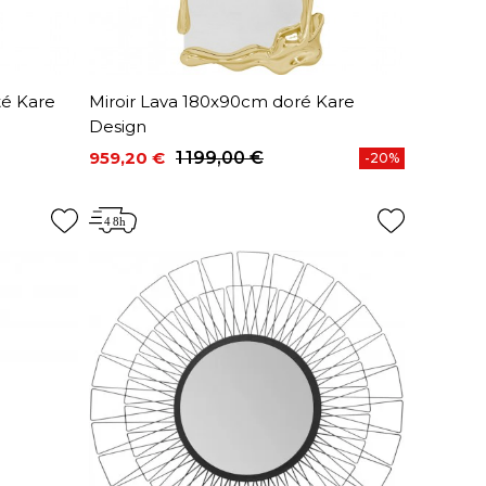
té Kare
Miroir Lava 180x90cm doré Kare
Design
959,20 €
1 199,00 €
-20%
Prix
Prix de base