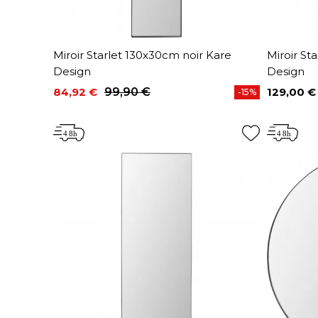
Miroir Starlet 130x30cm noir Kare
Miroir St
Design
Design
84,92 €
99,90 €
129,00 €
-15%
Prix
Prix de base
Prix