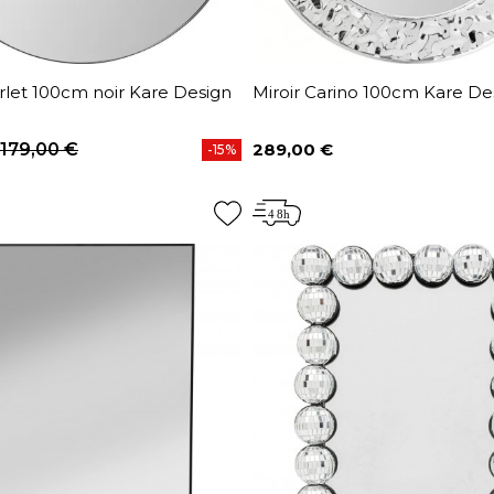
arlet 100cm noir Kare Design
Miroir Carino 100cm Kare De
179,00 €
289,00 €
-15%
base
Prix