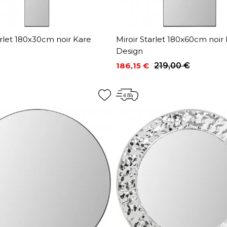
arlet 180x30cm noir Kare
Miroir Starlet 180x60cm noir
Design
186,15 €
219,00 €
Prix
Prix de base