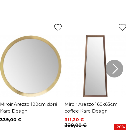
Miroir Arezzo 100cm doré
Miroir Arezzo 160x65cm
M
Kare Design
coffee Kare Design
K
339,00 €
311,20 €
3
Prix
Prix
Prix de base
P
P
389,00 €
4
-20%