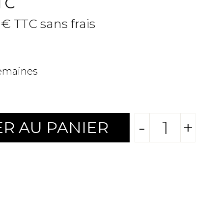
TC
 € TTC sans frais
semaines
-
+
R AU PANIER