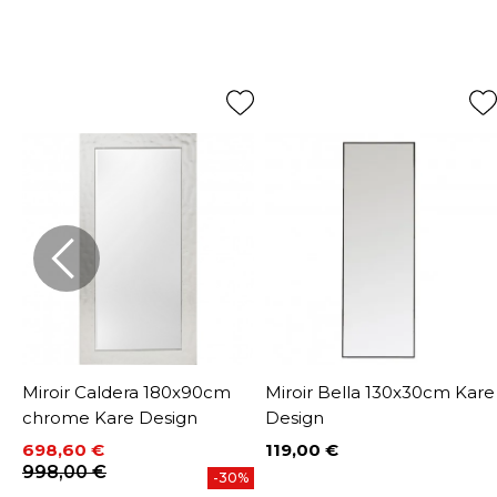
is
Miroir Caldera 180x90cm
Miroir Bella 130x30cm Kare
chrome Kare Design
Design
698,60 €
119,00 €
Prix
Prix
Prix de base
998,00 €
%
-30%