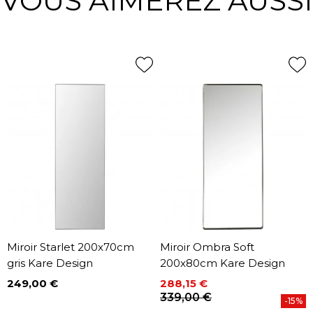
VOUS AIMEREZ AUSSI
Miroir Starlet 200x70cm
Miroir Ombra Soft
gris Kare Design
200x80cm Kare Design
249,00 €
288,15 €
Prix
Prix
Prix de base
339,00 €
-15%