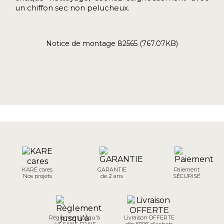
un chiffon sec non pelucheux.
Notice de montage 82565 (767.07KB)
KARE cares
GARANTIE
Paiement
Nos projets
de 2 ans
SÉCURISÉ
Règlement jusqu'à
Livraison OFFERTE
4X SANS FRAIS
dès 500€ d'achats