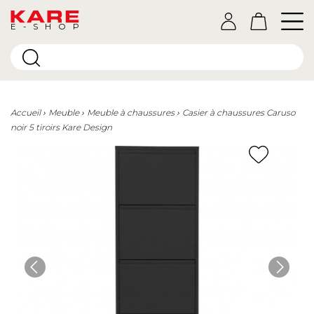
E-SHOP
Accueil
Meuble
Meuble à chaussures
Casier à chaussures Caruso
noir 5 tiroirs Kare Design