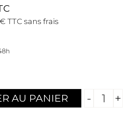
TC
 € TTC sans frais
 48h
-
+
R AU PANIER