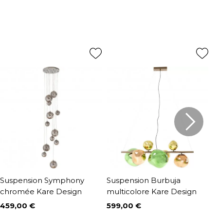
Suspension Symphony
Suspension Burbuja
S
chromée Kare Design
multicolore Kare Design
1
459,00 €
599,00 €
2
Prix
Prix
P
P
3