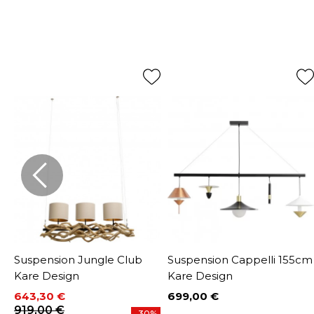
s
Suspension Jungle Club
Suspension Cappelli 155cm
Kare Design
Kare Design
643,30 €
699,00 €
Prix
Prix
Prix de base
919,00 €
-30%