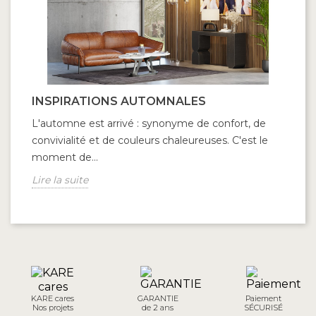
INSPIRATIONS AUTOMNALES
V
L'automne est arrivé : synonyme de confort, de
On
convivialité et de couleurs chaleureuses. C'est le
la
moment de...
un
Lire la suite
Li
KARE cares
GARANTIE
Paiement
Nos projets
de 2 ans
SÉCURISÉ