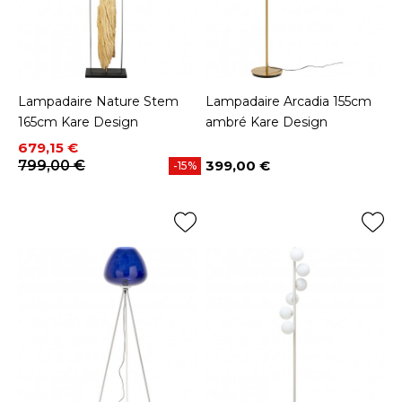
Lampadaire Nature Stem
Lampadaire Arcadia 155cm
165cm Kare Design
ambré Kare Design
Prix
Prix de base
679,15 €
799,00 €
399,00 €
-15%
Prix