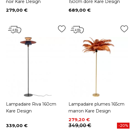
noir Kare Design
150cm doré Kare Design
279,00 €
689,00 €
Prix
Prix
Lampadaire Riva 160cm
Lampadaire plumes 165cm
Kare Design
marron Kare Design
Prix
Prix de base
279,20 €
339,00 €
349,00 €
-20%
Prix