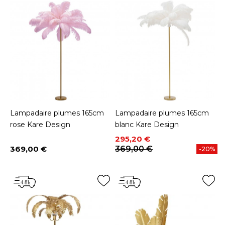
Lampadaire plumes 165cm
Lampadaire plumes 165cm
rose Kare Design
blanc Kare Design
Prix
Prix de base
295,20 €
369,00 €
369,00 €
-20%
Prix