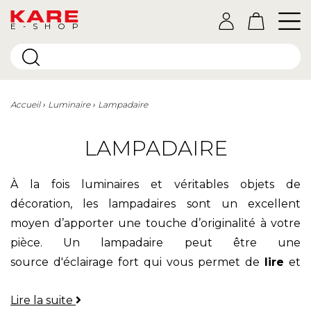
E-SHOP
Accueil
Luminaire
Lampadaire
LAMPADAIRE
À la fois luminaires et véritables objets de
décoration, les lampadaires sont un excellent
moyen d’apporter une touche d’originalité à votre
pièce. Un lampadaire peut être une
source d'éclairage fort qui vous permet de
lire
et
de travailler sous une bonne lumière ou
Lire la suite
simplement un éclairage d’
ambiance
qui apporte