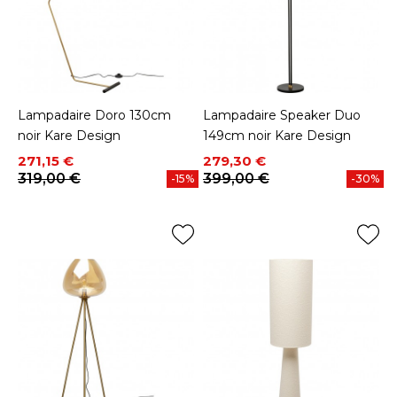
Lampadaire Doro 130cm
Lampadaire Speaker Duo
noir Kare Design
149cm noir Kare Design
Prix
Prix de base
Prix
Prix de base
271,15 €
279,30 €
319,00 €
399,00 €
-15%
-30%