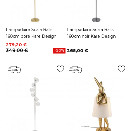
Lampadaire Scala Balls
Lampadaire Scala Balls
160cm doré Kare Design
160cm noir Kare Design
Prix
Prix de base
279,20 €
349,00 €
265,00 €
-20%
Prix