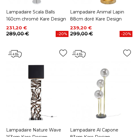
Lampadaire Scala Balls
Lampadaire Animal Lapin
160cm chromé Kare Design
88cm doré Kare Design
Prix
Prix de base
Prix
Prix de base
231,20 €
239,20 €
289,00 €
299,00 €
-20%
-20%
Lampadaire Nature Wave
Lampadaire Al Capone