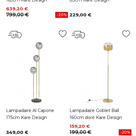
163cm Kare Design
83cm Kare Design
Prix
Prix de base
639,20 €
799,00 €
229,00 €
-20%
Prix
Lampadaire Al Capone
Lampadaire Goblet Ball
175cm Kare Design
160cm doré Kare Design
Prix
Prix de base
159,20 €
349,00 €
199,00 €
-20%
Prix