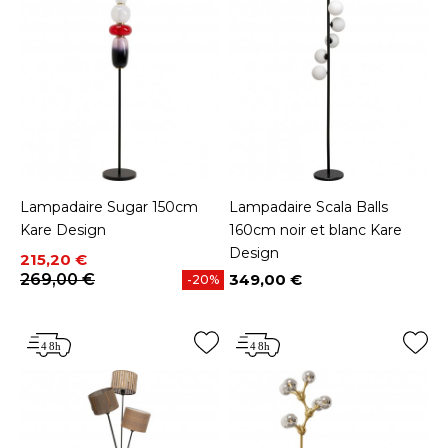
Lampadaire Sugar 150cm
Lampadaire Scala Balls
Kare Design
160cm noir et blanc Kare
Design
Prix
Prix de base
215,20 €
269,00 €
349,00 €
-20%
Prix