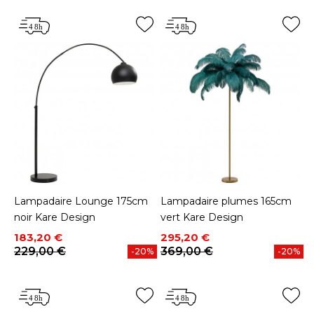
Lampadaire Lounge 175cm
Lampadaire plumes 165cm
noir Kare Design
vert Kare Design
Prix
Prix de base
Prix
Prix de base
183,20 €
295,20 €
229,00 €
369,00 €
-20%
-20%