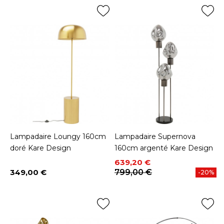
Lampadaire Loungy 160cm
Lampadaire Supernova
doré Kare Design
160cm argenté Kare Design
Prix
Prix de base
639,20 €
349,00 €
799,00 €
-20%
Prix