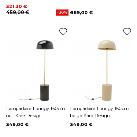
Prix
Prix de base
321,30 €
459,00 €
669,00 €
-30%
Prix
Lampadaire Loungy 160cm
Lampadaire Loungy 160cm
noir Kare Design
beige Kare Design
349,00 €
349,00 €
Prix
Prix