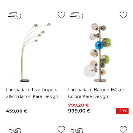
Lampadaire Five Fingers
Lampadaire Balloon 160cm
215cm laiton Kare Design
Colore Kare Design
Prix
Prix de base
799,20 €
459,00 €
999,00 €
-20%
Prix