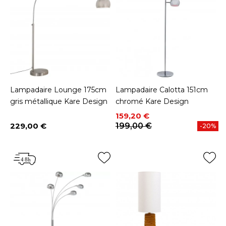
Lampadaire Lounge 175cm
Lampadaire Calotta 151cm
gris métallique Kare Design
chromé Kare Design
Prix
Prix de base
159,20 €
229,00 €
199,00 €
-20%
Prix