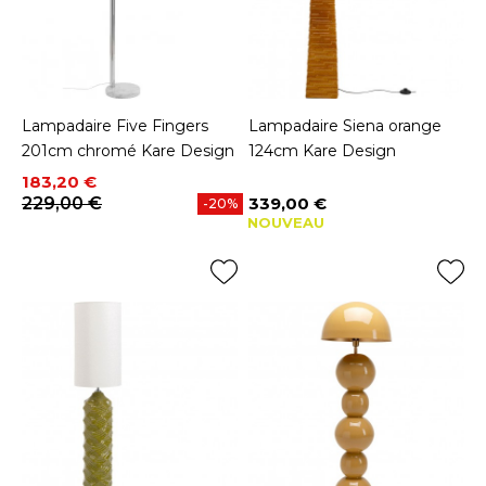
Lampadaire Five Fingers
Lampadaire Siena orange
201cm chromé Kare Design
124cm Kare Design
Prix
Prix de base
183,20 €
229,00 €
339,00 €
-20%
Prix
NOUVEAU