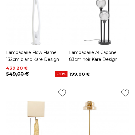
Lampadaire Flow Flame
Lampadaire Al Capone
132cm blanc Kare Design
83cm noir Kare Design
Prix
Prix de base
439,20 €
549,00 €
199,00 €
-20%
Prix