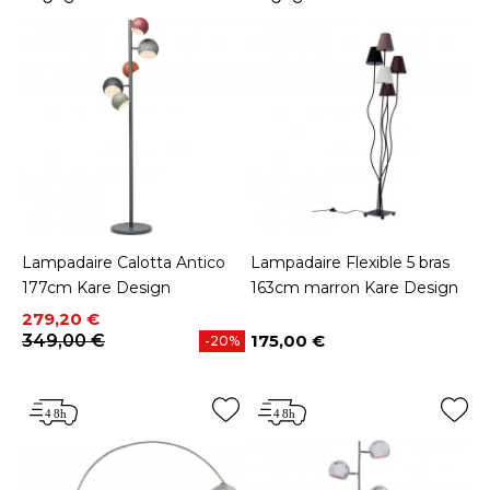
Lampadaire Calotta Antico
Lampadaire Flexible 5 bras
177cm Kare Design
163cm marron Kare Design
Prix
Prix de base
279,20 €
349,00 €
175,00 €
-20%
Prix