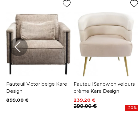
Fauteuil Victor beige Kare
Fauteuil Sandwich velours
Design
crème Kare Design
899,00 €
239,20 €
Prix
Prix
Prix de base
299,00 €
%
-20%