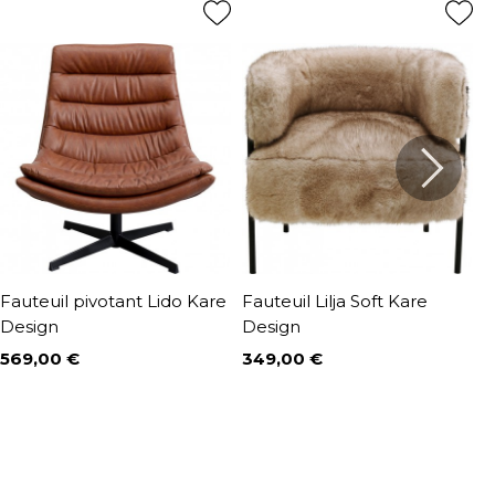
Fauteuil pivotant Lido Kare
Fauteuil Lilja Soft Kare
F
Design
Design
j
569,00 €
349,00 €
5
Prix
Prix
P
P
6