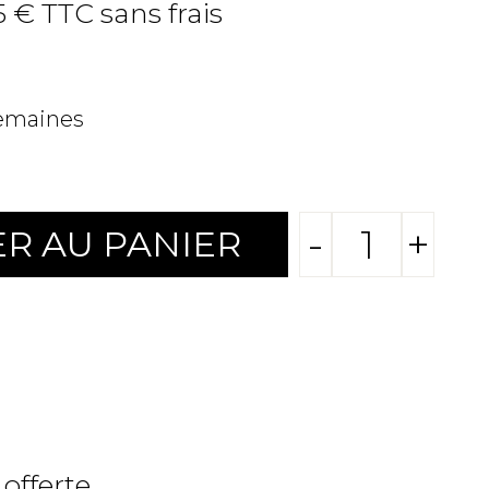
5 € TTC sans frais
semaines
-
+
R AU PANIER
 offerte