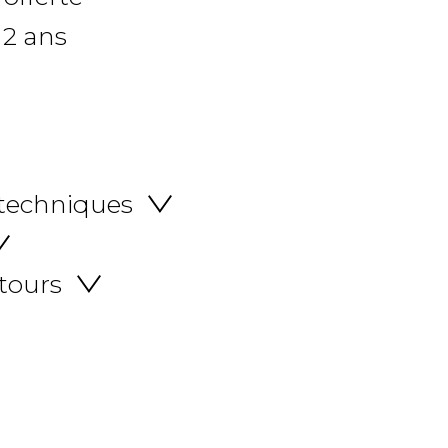
 2 ans
 techniques
etours