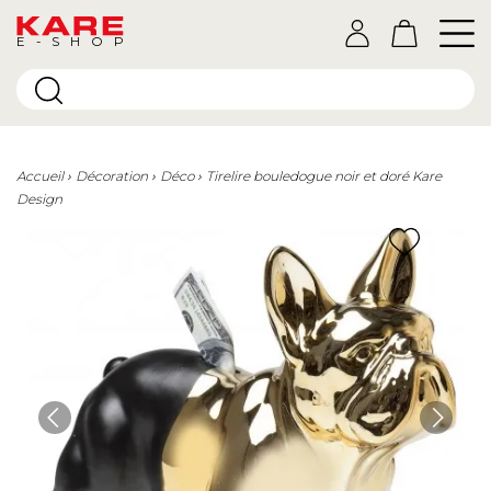
E-SHOP
Accueil
Décoration
Déco
Tirelire bouledogue noir et doré Kare
Design