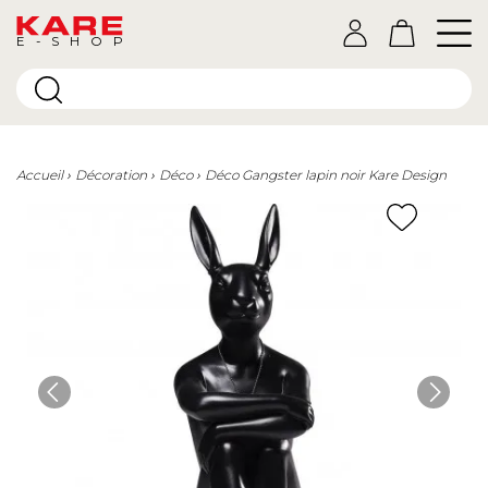
E-SHOP
Accueil
Décoration
Déco
Déco Gangster lapin noir Kare Design