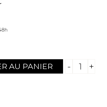
C
 48h
-
+
R AU PANIER