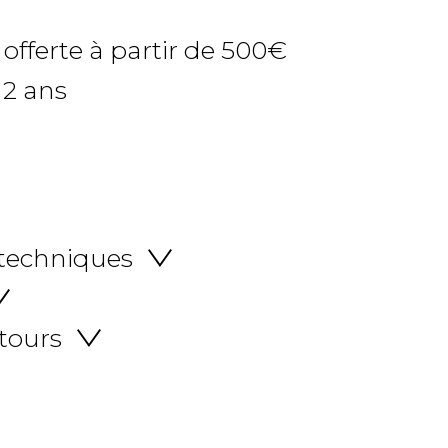
 offerte à partir de 500€
 2 ans
 techniques
etours