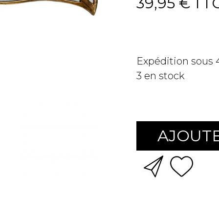
39,95 €
TT
Expédition sous
3
en stock
AJOUTE