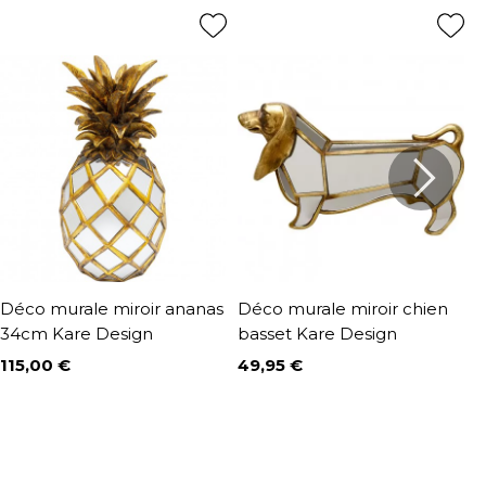
Déco murale miroir ananas
Déco murale miroir chien
D
34cm Kare Design
basset Kare Design
K
115,00 €
49,95 €
3
Prix
Prix
P