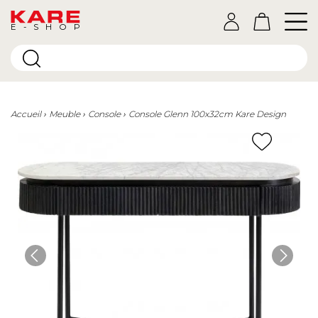
E-SHOP
Accueil
Meuble
Console
Console Glenn 100x32cm Kare Design