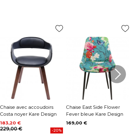
Chaise avec accoudoirs
Chaise East Side Flower
C
Costa noyer Kare Design
Fever bleue Kare Design
K
183,20 €
169,00 €
2
Prix
Prix
Prix de base
P
P
229,00 €
2
-20%