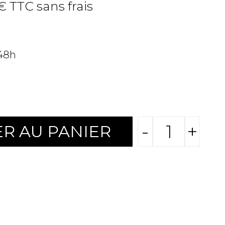
 € TTC sans frais
 48h
-
+
R AU PANIER