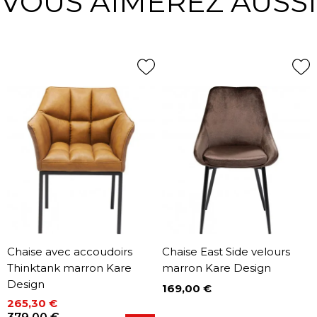
VOUS AIMEREZ AUSSI
Chaise avec accoudoirs
Chaise East Side velours
Thinktank marron Kare
marron Kare Design
Design
169,00 €
Prix
265,30 €
Prix
Prix de base