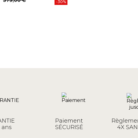
379,00 €
-30%
NTIE
Paiement
Règlemen
 ans
SÉCURISÉ
4X SAN