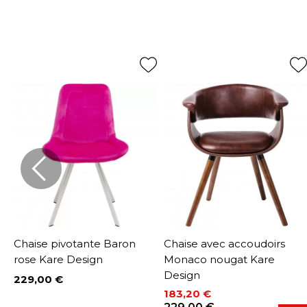
Chaise pivotante Baron
Chaise avec accoudoirs
rose Kare Design
Monaco nougat Kare
Design
229,00 €
Prix
183,20 €
Prix
Prix de base