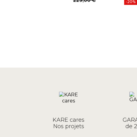
229,00 €
-20%
KARE cares
GARA
Nos projets
de 2