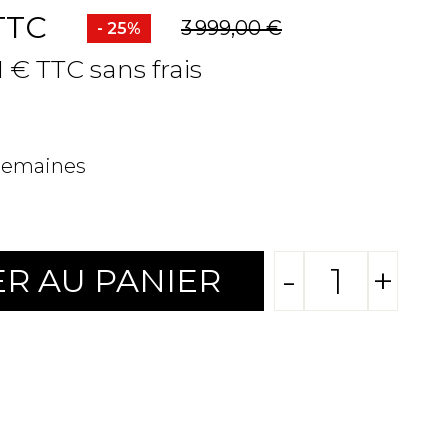
TTC
3 999,00 €
- 25%
1 € TTC sans frais
 semaines
-
+
R AU PANIER