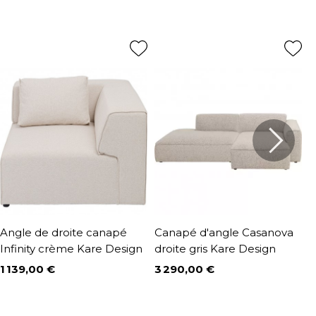
Angle de droite canapé
Canapé d'angle Casanova
C
Infinity crème Kare Design
droite gris Kare Design
c
1 139,00 €
3 290,00 €
2
Prix
Prix
P