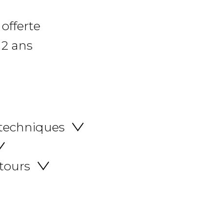
 offerte
 2 ans
 techniques
etours