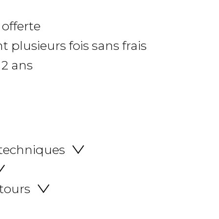
 offerte
 plusieurs fois sans frais
 2 ans
 techniques
etours