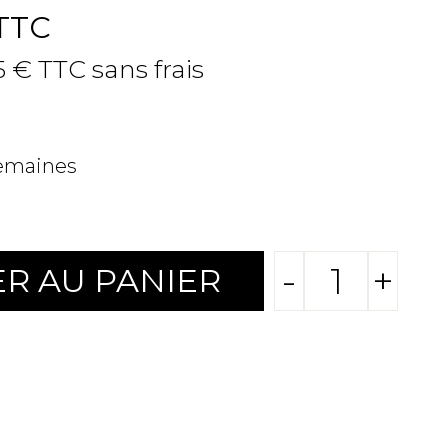
TTC
5 € TTC sans frais
semaines
-
+
R AU PANIER