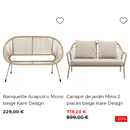
Banquette Acapulco Mono
Canapé de jardin Milos 2
beige Kare Design
places beige Kare Design
229,00 €
719,20 €
Prix
Prix
Prix de base
899,00 €
-20%