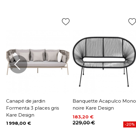
o
Canapé de jardin
Banquette Acapulco Mono
Formenta 3 places gris
noire Kare Design
Kare Design
183,20 €
Prix
Prix de base
229,00 €
1 998,00 €
-20%
Prix