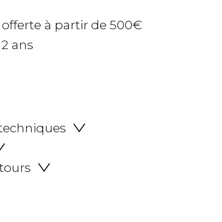
 offerte à partir de 500€
 2 ans
 techniques
etours