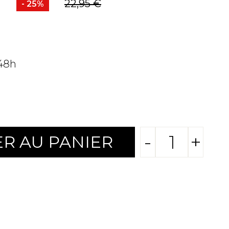
22,95 €
- 25%
 48h
-
+
R AU PANIER