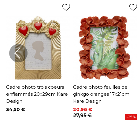
Cadre photo trois coeurs
Cadre photo feuilles de
enflammés 20x29cm Kare
ginkgo oranges 17x21cm
Design
Kare Design
34,50 €
20,96 €
%
Prix
Prix
Prix de base
27,95 €
-25%