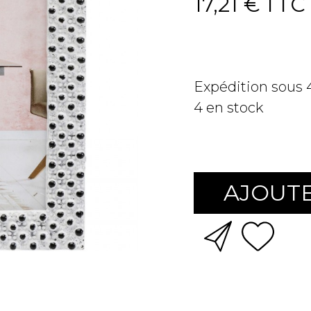
17,21 €
TTC
Expédition sous
4
en stock
AJOUTE