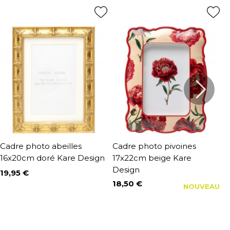
Cadre photo abeilles
Cadre photo pivoines
C
16x20cm doré Kare Design
17x22cm beige Kare
2
Design
19,95 €
3
Prix
P
18,50 €
NOUVEAU
Prix