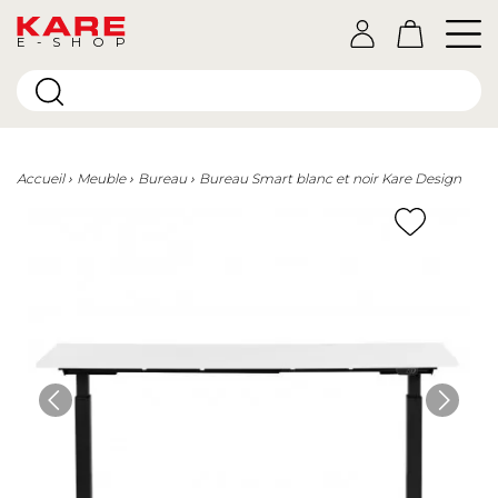
E-SHOP
Accueil
Meuble
Bureau
Bureau Smart blanc et noir Kare Design