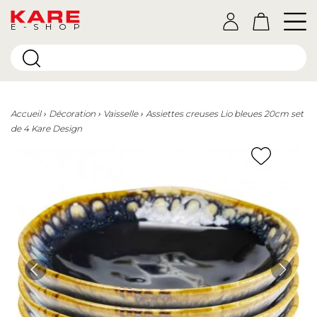
E-SHOP
Accueil
Décoration
Vaisselle
Assiettes creuses Lio bleues 20cm set
de 4 Kare Design