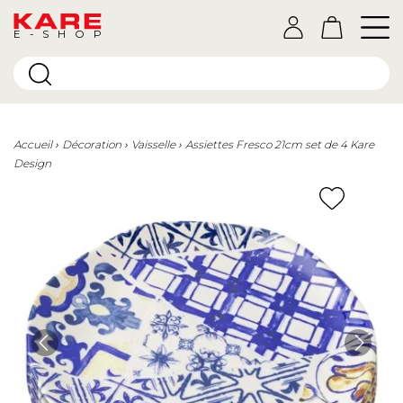
E-SHOP
Accueil
Décoration
Vaisselle
Assiettes Fresco 21cm set de 4 Kare
Design